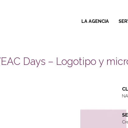
LA AGENCIA
SER
AC Days – Logotipo y micr
CL
NA
SE
Cre