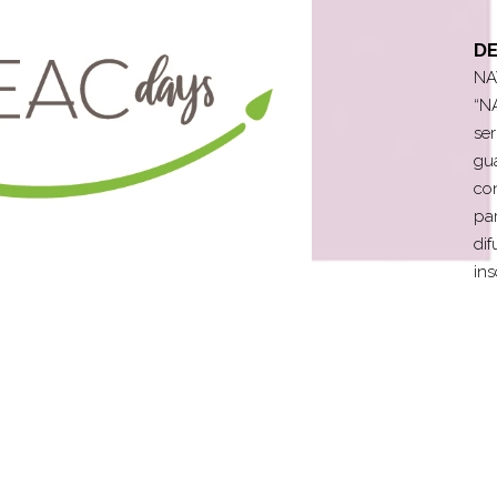
D
NA
“N
ser
gu
con
par
dif
ins