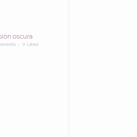
sión oscura
mments
0
Likes