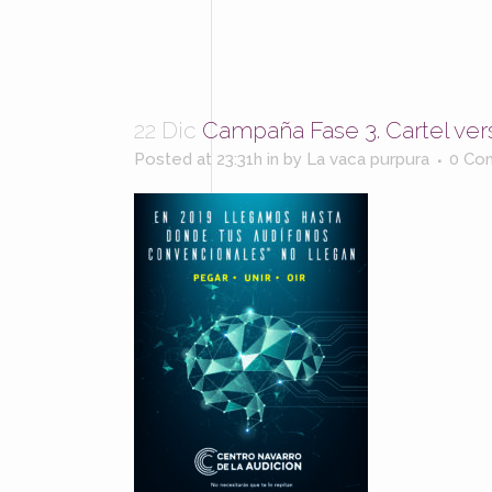
22 Dic
Campaña Fase 3. Cartel ver
Posted at 23:31h
in
by
La vaca purpura
0 Co